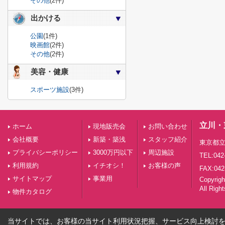
その他
(2件)
出かける
公園
(1件)
映画館
(2件)
その他
(2件)
美容・健康
スポーツ施設
(3件)
立川・
ホーム
現地販売会
お問い合わせ
会社概要
新築・築浅
スタッフ紹介
東京都立
プライバシーポリシー
3000万円以下
周辺施設
TEL:042
利用規約
イチオシ！
お客様の声
FAX:042
サイトマップ
事業用
Copyri
All Righ
物件カタログ
当サイトでは、お客様の当サイト利用状況把握、サービス向上検討を目