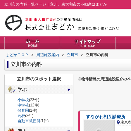
立川市の内科一覧ページ｜立川、東大和市の不動産はまどか
まどかＴＯＰ
>
周辺施設案内
>
立川市
>
立川市の内科
立川市の内科
立川市のスポット選択
※物件情報の周辺施設紹介のペ
学ぶ
小学校
(23件)
中学校
(12件)
保育園
(1件)
高校
(3件)
すながわ相互診療所
自動車教習所
(1件)
東京