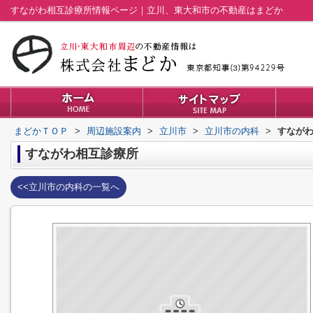
すながわ相互診療所情報ページ｜立川、東大和市の不動産はまどか
まどかＴＯＰ
>
周辺施設案内
>
立川市
>
立川市の内科
>
すなが
すながわ相互診療所
<<立川市の内科の一覧へ