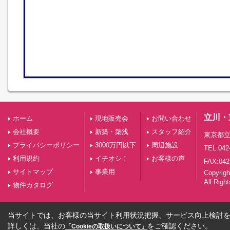
立川・
ホーム
現地販売会
お問い合わせ
会社概要
新築・築浅
スタッフ紹介
東京都立
プライバシーポリシー
3000万円以下
周辺施設
TEL:042
利用規約
イチオシ！
お客様の声
FAX:042
サイトマップ
事業用
Copyri
All Righ
物件カタログ
当サイトでは、お客様の当サイト利用状況把握、サービス向上検討を目
詳しくは、当社の
をご確認ください。
「Cookieの取扱いについて」