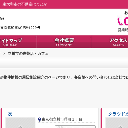
、東大和市の不動産はまどか
営業時間
市
>
立川市の喫茶店・カフェ
※物件情報の周辺施設紹介のページであり、各店舗への問い合わせは当社で
友
クラウド
東京都立川市曙町１丁目