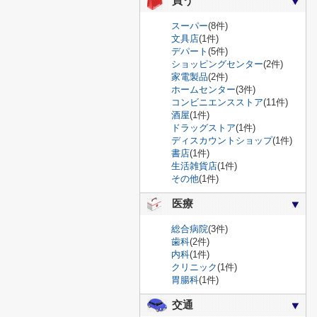
買う
スーパー
(8件)
文具店
(1件)
デパート
(5件)
ショッピングセンター
(2件)
家電製品
(2件)
ホームセンター
(3件)
コンビニエンスストア
(11件)
酒屋
(1件)
ドラッグストア
(1件)
ディスカウントショップ
(1件)
書店
(1件)
生活雑貨店
(1件)
その他
(1件)
医療
総合病院
(3件)
歯科
(2件)
内科
(1件)
クリニック
(1件)
胃腸科
(1件)
交通