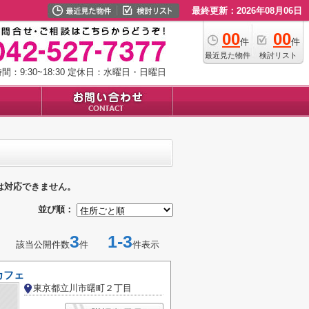
最終更新：2026年08月06日
00
00
件
件
最近見た物件
検討リスト
：9:30~18:30
定休日：水曜日・日曜日
は対応できません。
並び順：
3
1-3
該当公開件数
件
件表示
カフェ
東京都立川市曙町２丁目