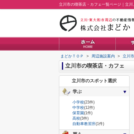
立川市の喫茶店・カフェ一覧ページ｜立川
まどかＴＯＰ
>
周辺施設案内
>
立川
立川市の喫茶店・カフェ
立川市のスポット選択
学ぶ
小学校
(23件)
中学校
(12件)
保育園
(1件)
高校
(3件)
自動車教習所
(1件)