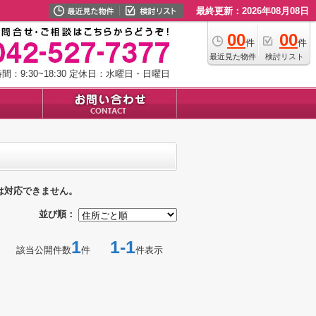
最終更新：2026年08月08日
00
00
件
件
最近見た物件
検討リスト
：9:30~18:30
定休日：水曜日・日曜日
は対応できません。
並び順：
1
1-1
該当公開件数
件
件表示