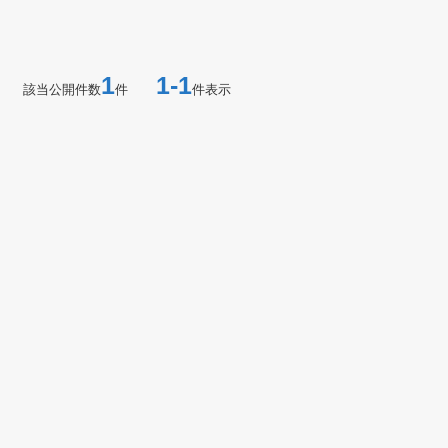
1
1-1
該当公開件数
件
件表示