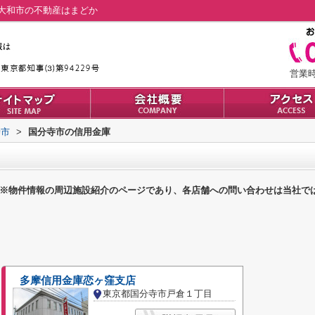
大和市の不動産はまどか
営業時間
寺市
>
国分寺市の信用金庫
※物件情報の周辺施設紹介のページであり、各店舗への問い合わせは当社で
多摩信用金庫恋ヶ窪支店
東京都国分寺市戸倉１丁目