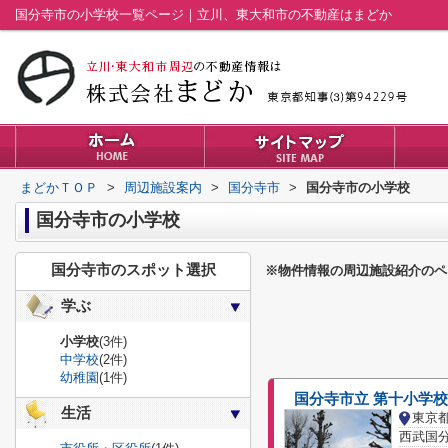
国分寺市の小学校一覧ページ｜立川、東大和市の不動産はまどか
まどかＴＯＰ
>
周辺施設案内
>
国分寺市
>
国分寺市の小学校
国分寺市の小学校
国分寺市のスポット選択
※物件情報の周辺施設紹介のペ
学ぶ
小学校
(3件)
中学校
(2件)
幼稚園
(1件)
国分寺市立 第十小学校
生活
東京
西武国分