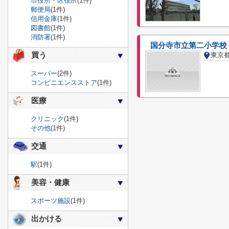
市役所・区役所
(1件)
郵便局
(1件)
信用金庫
(1件)
図書館
(1件)
消防署
(1件)
国分寺市立第二小学校
買う
東京
スーパー
(2件)
コンビニエンスストア
(1件)
医療
クリニック
(1件)
その他
(1件)
交通
駅
(1件)
美容・健康
スポーツ施設
(1件)
出かける