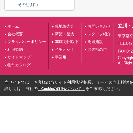
その他
(1件)
立川・
ホーム
現地販売会
お問い合わせ
会社概要
新築・築浅
スタッフ紹介
東京都立
プライバシーポリシー
3000万円以下
周辺施設
TEL:042
利用規約
イチオシ！
お客様の声
FAX:042
サイトマップ
事業用
Copyri
All Righ
物件カタログ
当サイトでは、お客様の当サイト利用状況把握、サービス向上検討を目
詳しくは、当社の
をご確認ください。
「Cookieの取扱いについて」