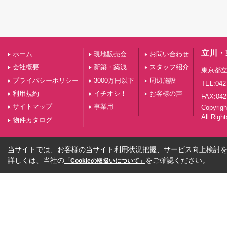
立川・
ホーム
現地販売会
お問い合わせ
会社概要
新築・築浅
スタッフ紹介
東京都立
プライバシーポリシー
3000万円以下
周辺施設
TEL:042
利用規約
イチオシ！
お客様の声
FAX:042
サイトマップ
事業用
Copyri
All Righ
物件カタログ
当サイトでは、お客様の当サイト利用状況把握、サービス向上検討を目
詳しくは、当社の
をご確認ください。
「Cookieの取扱いについて」