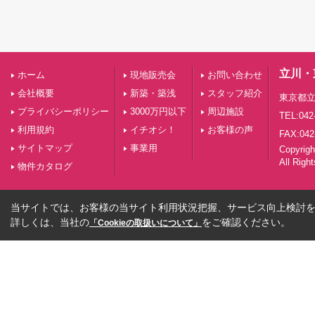
立川・
ホーム
現地販売会
お問い合わせ
会社概要
新築・築浅
スタッフ紹介
東京都立
プライバシーポリシー
3000万円以下
周辺施設
TEL:042
利用規約
イチオシ！
お客様の声
FAX:042
サイトマップ
事業用
Copyri
All Righ
物件カタログ
当サイトでは、お客様の当サイト利用状況把握、サービス向上検討を目
詳しくは、当社の
をご確認ください。
「Cookieの取扱いについて」