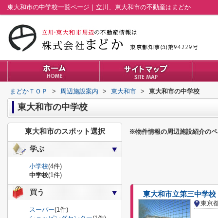
東大和市の中学校一覧ページ｜立川、東大和市の不動産はまどか
まどかＴＯＰ
>
周辺施設案内
>
東大和市
>
東大和市の中学校
東大和市の中学校
東大和市のスポット選択
※物件情報の周辺施設紹介のペ
学ぶ
小学校
(4件)
中学校
(1件)
買う
東大和市立第三中学校
東京
スーパー
(1件)