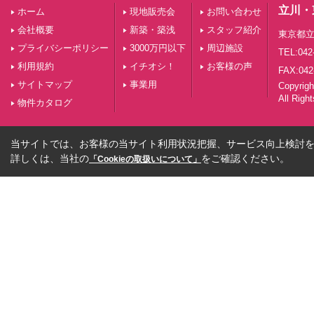
立川・
ホーム
現地販売会
お問い合わせ
会社概要
新築・築浅
スタッフ紹介
東京都立
プライバシーポリシー
3000万円以下
周辺施設
TEL:042
利用規約
イチオシ！
お客様の声
FAX:042
サイトマップ
事業用
Copyri
All Righ
物件カタログ
当サイトでは、お客様の当サイト利用状況把握、サービス向上検討を目
詳しくは、当社の
をご確認ください。
「Cookieの取扱いについて」