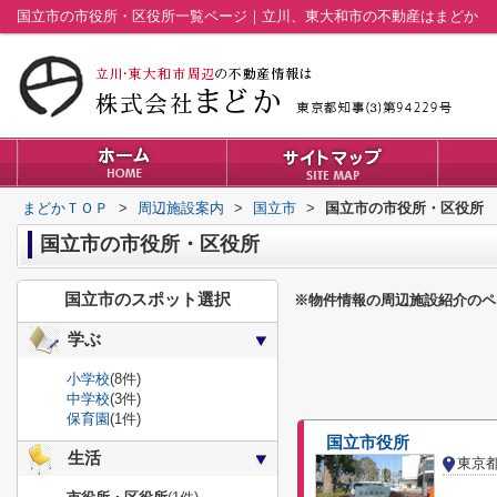
国立市の市役所・区役所一覧ページ｜立川、東大和市の不動産はまどか
まどかＴＯＰ
>
周辺施設案内
>
国立市
>
国立市の市役所・区役所
国立市の市役所・区役所
国立市のスポット選択
※物件情報の周辺施設紹介のペ
学ぶ
小学校
(8件)
中学校
(3件)
保育園
(1件)
国立市役所
生活
東京