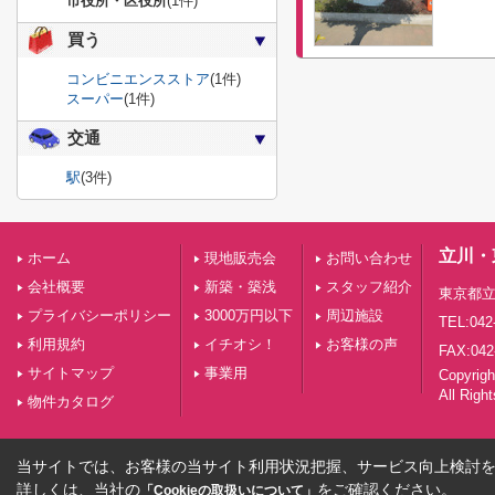
市役所・区役所
(1件)
買う
コンビニエンスストア
(1件)
スーパー
(1件)
交通
駅
(3件)
立川・
ホーム
現地販売会
お問い合わせ
会社概要
新築・築浅
スタッフ紹介
東京都立
プライバシーポリシー
3000万円以下
周辺施設
TEL:042
利用規約
イチオシ！
お客様の声
FAX:042
サイトマップ
事業用
Copyri
All Righ
物件カタログ
当サイトでは、お客様の当サイト利用状況把握、サービス向上検討を目
詳しくは、当社の
をご確認ください。
「Cookieの取扱いについて」