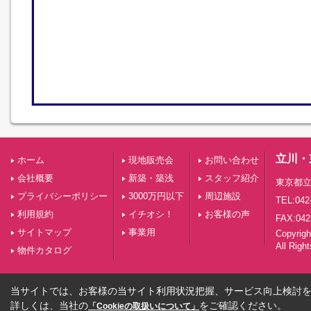
立川・
ホーム
現地販売会
お問い合わせ
会社概要
新築・築浅
スタッフ紹介
東京都立
プライバシーポリシー
3000万円以下
周辺施設
TEL:042
利用規約
イチオシ！
お客様の声
FAX:042
サイトマップ
事業用
Copyri
All Righ
物件カタログ
当サイトでは、お客様の当サイト利用状況把握、サービス向上検討を目
詳しくは、当社の
をご確認ください。
「Cookieの取扱いについて」