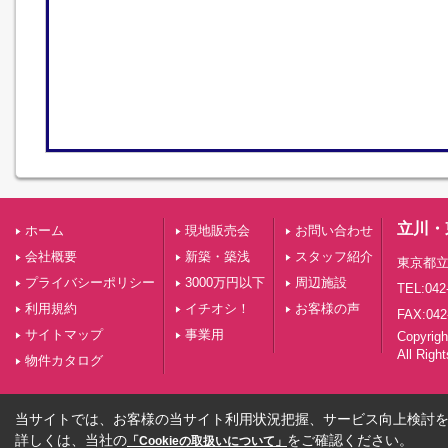
立川・
ホーム
現地販売会
お問い合わせ
会社概要
新築・築浅
スタッフ紹介
東京都立
プライバシーポリシー
3000万円以下
周辺施設
TEL:042
利用規約
イチオシ！
お客様の声
FAX:042
サイトマップ
事業用
Copyri
All Righ
物件カタログ
当サイトでは、お客様の当サイト利用状況把握、サービス向上検討を目
詳しくは、当社の
をご確認ください。
「Cookieの取扱いについて」