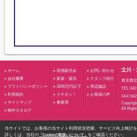
立川・
ホーム
現地販売会
お問い合わせ
会社概要
新築・築浅
スタッフ紹介
東京都立
プライバシーポリシー
3000万円以下
周辺施設
TEL:042
利用規約
イチオシ！
お客様の声
FAX:042
サイトマップ
事業用
Copyri
All Righ
物件カタログ
当サイトでは、お客様の当サイト利用状況把握、サービス向上検討を目
詳しくは、当社の
をご確認ください。
「Cookieの取扱いについて」