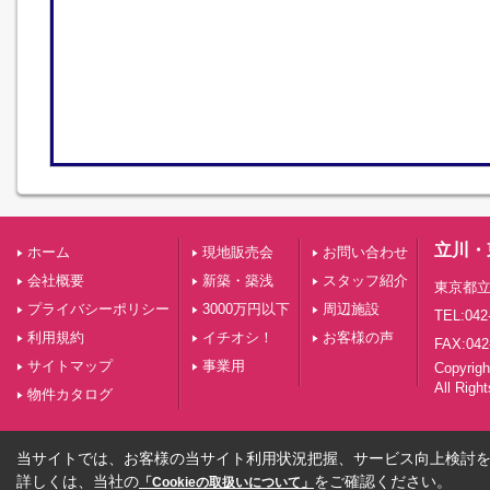
立川・
ホーム
現地販売会
お問い合わせ
会社概要
新築・築浅
スタッフ紹介
東京都立
プライバシーポリシー
3000万円以下
周辺施設
TEL:042
利用規約
イチオシ！
お客様の声
FAX:042
サイトマップ
事業用
Copyri
All Righ
物件カタログ
当サイトでは、お客様の当サイト利用状況把握、サービス向上検討を目
詳しくは、当社の
をご確認ください。
「Cookieの取扱いについて」