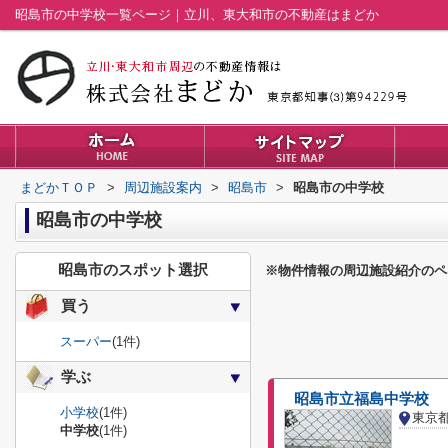
昭島市の中学校一覧ページ｜立川、東大和市の不動産はまどか
まどかＴＯＰ
>
周辺施設案内
>
昭島市
>
昭島市の中学校
昭島市の中学校
昭島市のスポット選択
※物件情報の周辺施設紹介のペ
買う
スーパー
(1件)
学ぶ
昭島市立福島中学校
小学校
(1件)
東京
中学校
(1件)