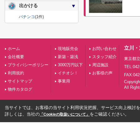
出かける
パチンコ
(1件)
立川・
ホーム
現地販売会
お問い合わせ
会社概要
新築・築浅
スタッフ紹介
東京都立
プライバシーポリシー
3000万円以下
周辺施設
TEL:042
利用規約
イチオシ！
お客様の声
FAX:042
サイトマップ
事業用
Copyri
All Righ
物件カタログ
当サイトでは、お客様の当サイト利用状況把握、サービス向上検討を目
詳しくは、当社の
をご確認ください。
「Cookieの取扱いについて」