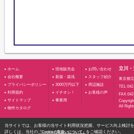
立川・
ホーム
現地販売会
お問い合わせ
会社概要
新築・築浅
スタッフ紹介
東京都立
プライバシーポリシー
3000万円以下
周辺施設
TEL:042
利用規約
イチオシ！
お客様の声
FAX:042
サイトマップ
事業用
Copyri
All Righ
物件カタログ
当サイトでは、お客様の当サイト利用状況把握、サービス向上検討を目
詳しくは、当社の
をご確認ください。
「Cookieの取扱いについて」