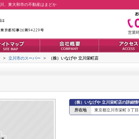
立川、東大和市の不動産はまどか
営業時間
市
>
立川市のスーパー
>
（株）いなげや 立川栄町店
（株）いなげや 立川栄町店の詳細情
所在地
東京都立川市栄町３丁目