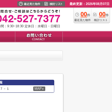
最終更新：2026年08月07日
00
00
件
件
最近見た物件
検討リスト
：9:30~18:30
定休日：水曜日・日曜日
報
７－１
MAP
▼