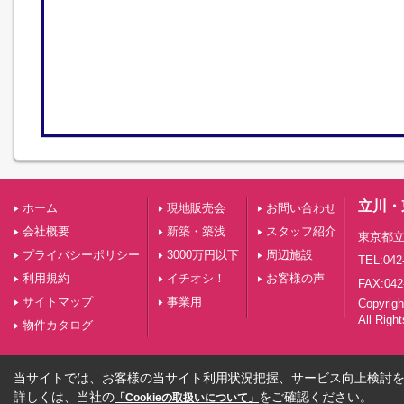
立川・
ホーム
現地販売会
お問い合わせ
会社概要
新築・築浅
スタッフ紹介
東京都立
プライバシーポリシー
3000万円以下
周辺施設
TEL:042
利用規約
イチオシ！
お客様の声
FAX:042
サイトマップ
事業用
Copyri
All Righ
物件カタログ
当サイトでは、お客様の当サイト利用状況把握、サービス向上検討を目
詳しくは、当社の
をご確認ください。
「Cookieの取扱いについて」