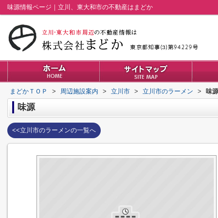
味源情報ページ｜立川、東大和市の不動産はまどか
まどかＴＯＰ
>
周辺施設案内
>
立川市
>
立川市のラーメン
>
味
味源
<<立川市のラーメンの一覧へ